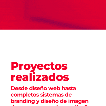
Proyectos
realizados
Desde diseño web hasta
completos sistemas de
branding y diseño de imagen