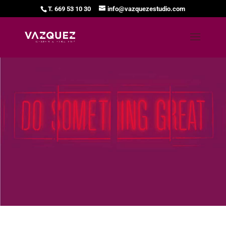
T. 669 53 10 30
info@vazquezestudio.com