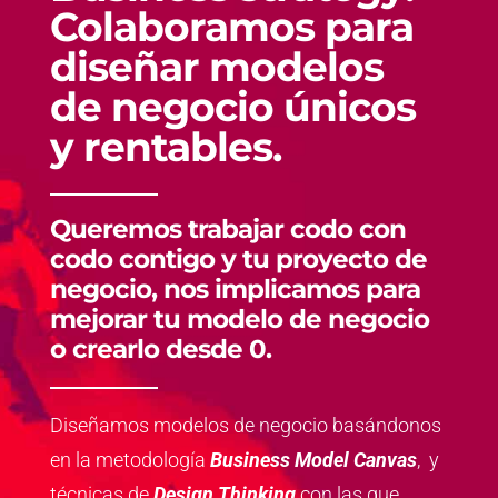
Colaboramos para
diseñar modelos
de negocio únicos
y rentables.
Queremos trabajar codo con
codo contigo y tu proyecto de
negocio, nos implicamos para
mejorar tu modelo de negocio
o crearlo desde 0.
Diseñamos modelos de negocio basándonos
en la metodología
Business Model Canvas
, y
técnicas de
Design Thinking
con las que